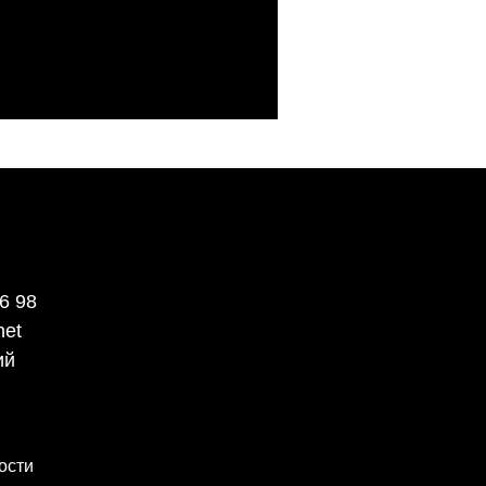
6 98
net
ий
ости