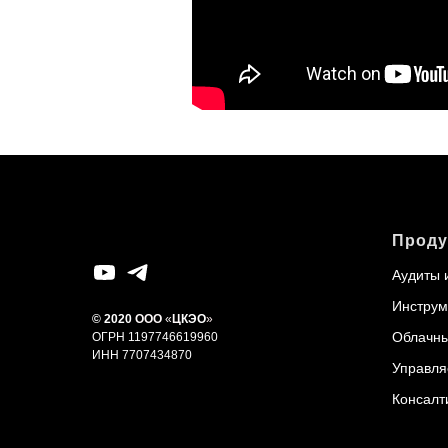
Проду
Аудиты 
Инструм
© 2020
ООО
«
Ц
КЭО
»
Облачн
ОГРН 1197746619960
ИНН 7707434870
Управля
Консалт